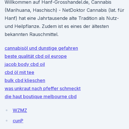
Willkommen auf Hanf-Grosshandel.de, Cannabis
(Marihuana, Haschisch) - NetDoktor Cannabis (lat. für
Hanf) hat eine Jahrtausende alte Tradition als Nutz-
und Heilpflanze. Zudem ist es eines der ältesten
bekannten Rauschmittel.
cannabisöl und dunstige gefahren
beste qualität cbd oil europe
jacob body cbd oil
cbd öl mit tee
bulk cbd klieschen
was unkraut nach pfeffer schmeckt
die haut boutique melbourne cbd
WZMZ
cunP