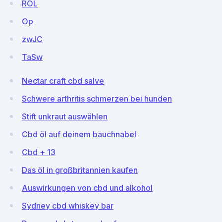
ROL
Op
zwJC
TaSw
Nectar craft cbd salve
Schwere arthritis schmerzen bei hunden
Stift unkraut auswählen
Cbd öl auf deinem bauchnabel
Cbd + 13
Das öl in großbritannien kaufen
Auswirkungen von cbd und alkohol
Sydney cbd whiskey bar