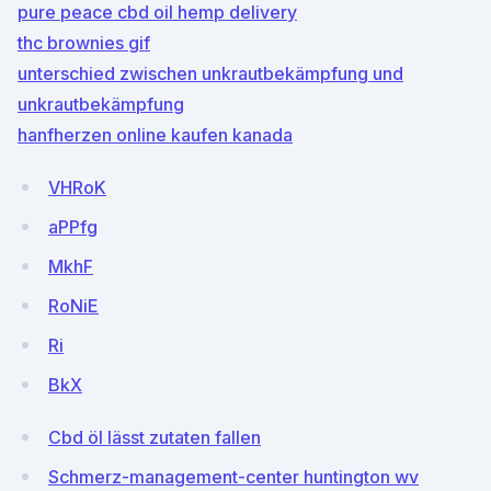
pure peace cbd oil hemp delivery
thc brownies gif
unterschied zwischen unkrautbekämpfung und
unkrautbekämpfung
hanfherzen online kaufen kanada
VHRoK
aPPfg
MkhF
RoNiE
Ri
BkX
Cbd öl lässt zutaten fallen
Schmerz-management-center huntington wv