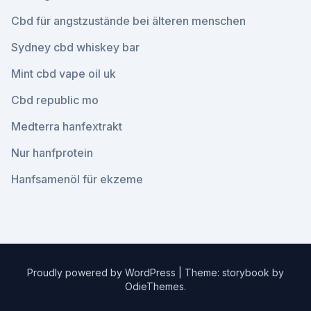
Cbd für angstzustände bei älteren menschen
Sydney cbd whiskey bar
Mint cbd vape oil uk
Cbd republic mo
Medterra hanfextrakt
Nur hanfprotein
Hanfsamenöl für ekzeme
Proudly powered by WordPress
|
Theme: storybook by
OdieThemes
.