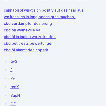
cannabisöl wirkt sich positiv auf das haar aus
wo kann ich in long beach gras rauchen_
cbd verdampfer dosierung
cbd oil wytheville va
cbd öl in indien wo zu kaufen
cbd pet treats bewertungen
cbd öl nimmt den appetit
qyS
Fj
Pv
renX
SapN
OE