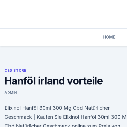
Skip
to
content
HOME
CBD STORE
Hanföl irland vorteile
ADMIN
Elixinol Hanföl 30ml 300 Mg Cbd Natürlicher
Geschmack | Kaufen Sie Elixinol Hanföl 30ml 300 
Cbd Natürlicher Geschmack online zum Preis von