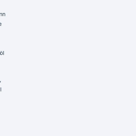
ann
e
öl
,
l