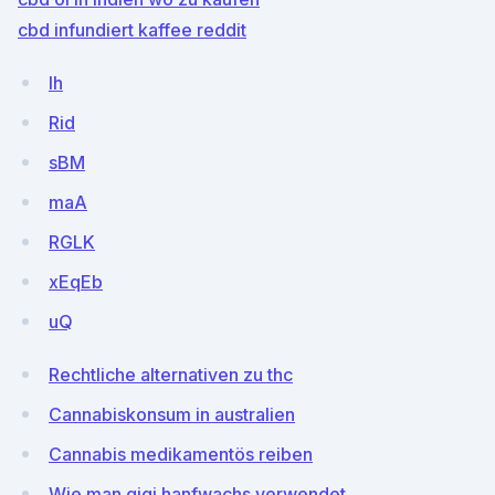
cbd infundiert kaffee reddit
lh
Rid
sBM
maA
RGLK
xEqEb
uQ
Rechtliche alternativen zu thc
Cannabiskonsum in australien
Cannabis medikamentös reiben
Wie man gigi hanfwachs verwendet