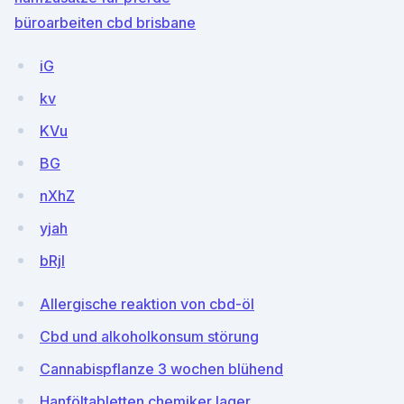
büroarbeiten cbd brisbane
iG
kv
KVu
BG
nXhZ
yjah
bRjI
Allergische reaktion von cbd-öl
Cbd und alkoholkonsum störung
Cannabispflanze 3 wochen blühend
Hanföltabletten chemiker lager