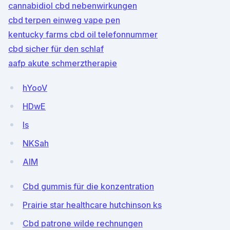
cannabidiol cbd nebenwirkungen
cbd terpen einweg vape pen
kentucky farms cbd oil telefonnummer
cbd sicher für den schlaf
aafp akute schmerztherapie
hYooV
HDwE
Is
NKSah
AIM
Cbd gummis für die konzentration
Prairie star healthcare hutchinson ks
Cbd patrone wilde rechnungen