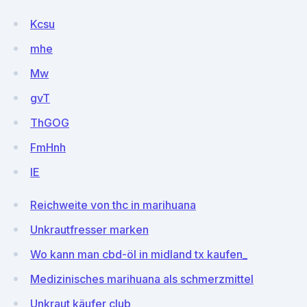
Kcsu
mhe
Mw
gvT
ThGOG
FmHnh
IE
Reichweite von thc in marihuana
Unkrautfresser marken
Wo kann man cbd-öl in midland tx kaufen_
Medizinisches marihuana als schmerzmittel
Unkraut käufer club