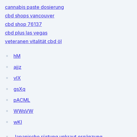
cannabis paste dosierung
cbd shops vancouver
cbd shop 76137
cbd plus las vegas
veteranen vitalität cbd öl
hM
ajjz
vIX
gsXq
pACML
WWsVW
wKI
Japanische rüstung unkraut ergänzung